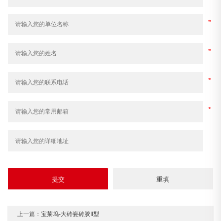
上一篇：
宝莱坞-大砖瓷砖胶Ⅱ型