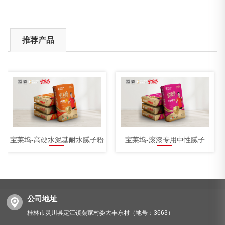
推荐产品
宝莱坞-高硬水泥基耐水腻子粉
宝莱坞-滚漆专用中性腻子
公司地址
桂林市灵川县定江镇粟家村委大丰东村（地号：3663）