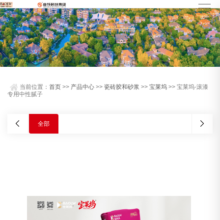
当前位置：
首页
>>
产品中心
>>
瓷砖胶和砂浆
>>
宝莱坞
>> 宝莱坞-滚漆
专用中性腻子
全部